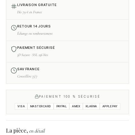
LIVRAISON GRATUITE
Dès 79 € en France
RETOUR 14 JOURS
Échange ou remboursement
PAIEMENT SÉCURISÉ
3D Secure · SSL 256 bits
SAV FRANCE
Conseillère 7j/7
PAIEMENT 100 % SÉCURISÉ
VISA
MASTERCARD
PAYPAL
AMEX
KLARNA
APPLE PAY
La pièce,
en détail