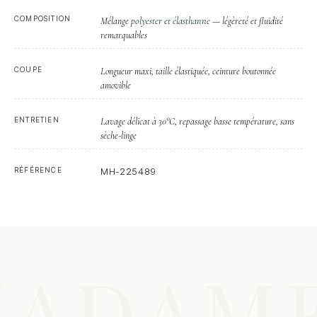
COMPOSITION
polyester et élasthanne
Mélange
— légèreté et fluidité
remarquables
COUPE
Longueur maxi, taille élastiquée, ceinture boutonnée
amovible
ENTRETIEN
Lavage délicat à 30°C, repassage basse température, sans
sèche-linge
RÉFÉRENCE
MH-225489