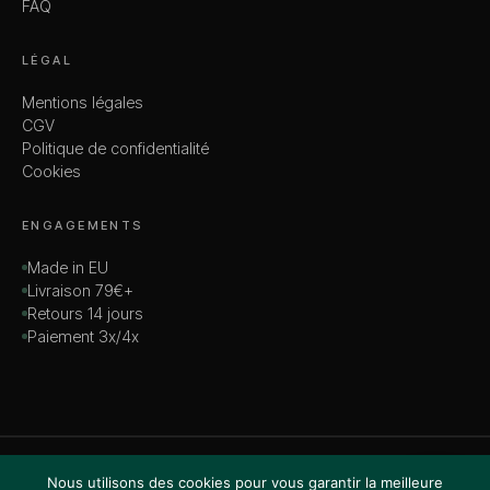
FAQ
LÉGAL
Mentions légales
CGV
Politique de confidentialité
Cookies
ENGAGEMENTS
Made in EU
Livraison 79€+
Retours 14 jours
Paiement 3x/4x
© 2026 MADAME — TOUS DROITS RÉSERVÉS
Nous utilisons des cookies pour vous garantir la meilleure
VISA · MASTERCARD · AMEX · PAYPAL