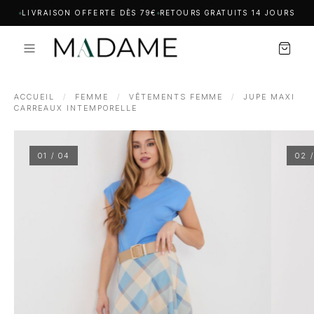
LIVRAISON OFFERTE DÈS 79€
RETOURS GRATUITS 14 JOURS
ACCUEIL
/
FEMME
/
VÊTEMENTS FEMME
/
JUPE MAXI
CARREAUX INTEMPORELLE
01 / 04
02 