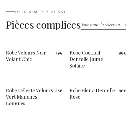
contactez notre service clientèle. Nous veillons à traiter chaque
demande avec soin et réactivité.
VOUS AIMEREZ AUSSI
Pièces complices
Voir toute la sélection →
Robe Velours Noir
Robe Cocktail
79
€
88
€
ÉDITION LIMITÉE
Volant Chic
Dentelle Jaune
Solaire
Robe Céleste Velours
Robe Elena Dentelle
35
€
88
€
ÉDITION LIMITÉE
Vert Manches
Rosé
Longues