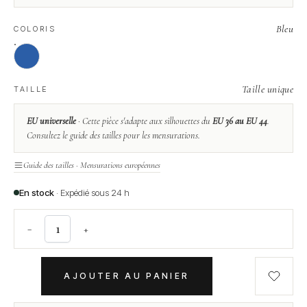
Bleu
COLORIS
Taille unique
TAILLE
EU universelle
· Cette pièce s'adapte aux silhouettes du
EU 36 au EU 44
.
Consultez le guide des tailles pour les mensurations.
Guide des tailles · Mensurations européennes
En stock
· Expédié sous 24 h
−
+
AJOUTER AU PANIER