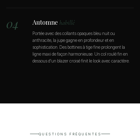
04
Automne
habillé
Portée avec des collants opaques bleu nuit ou
anthracite, la jupe gagne en profondeur et en
sophistication. Des bottines à tige fine prolongent la
ligne maxi de façon harmonieuse. Un col roulé fin en
dessous d'un blazer croisé finit le look avec caractère.
QUESTIONS FRÉQUENTES