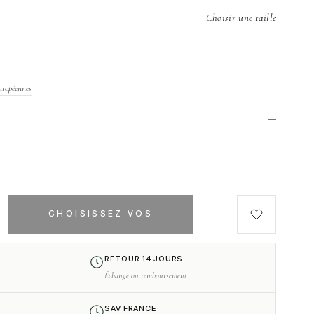
Choisir une taille
uropéennes
—
h
CHOISISSEZ VOS
OPTIONS
RETOUR 14 JOURS
Échange ou remboursement
SAV FRANCE