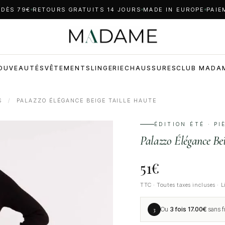
 DÈS 79€
RETOURS GRATUITS 14 JOURS
MADE IN EUROPE
PAIE
OUVEAUTÉS
VÊTEMENTS
LINGERIE
CHAUSSURES
CLUB MADA
S
/
PALAZZO ÉLÉGANCE BEIGE TAILLE HAUTE
ÉDITION ÉTÉ · P
Palazzo Élégance Bei
51
€
TTC · Toutes taxes incluses · L
3
Ou
3 fois
17.00
€
sans f