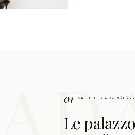
01
L'ART DU TOMBÉ GÉNÉR
Le palazzo