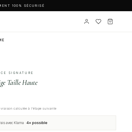
MENT 100% SÉCURISÉ
ME
IÈCE SIGNATURE
ge Taille Haute
ivraison calculée à l'étape suivante
rais avec Klarna ·
4× possible