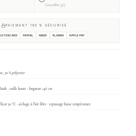
Conseillère 7j/7
PAIEMENT 100 % SÉCURISÉ
ASTERCARD
PAYPAL
AMEX
KLARNA
APPLE PAY
se, 30 % polyester
146 cm
luide · taille haute · longueur
icat 30 °C · séchage à l'air libre · repassage basse température
9