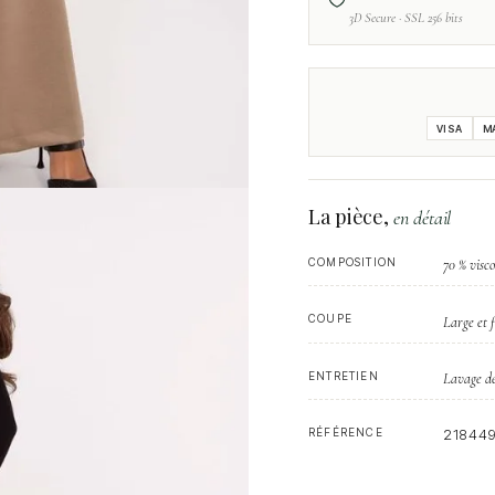
3D Secure · SSL 256 bits
VISA
M
La pièce,
en détail
COMPOSITION
70 % visco
COUPE
Large et f
ENTRETIEN
Lavage dél
RÉFÉRENCE
21844