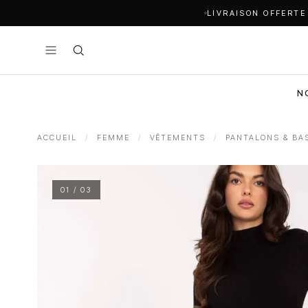
LIVRAISON OFFERTE
N
ACCUEIL
/
FEMME
/
VÊTEMENTS
/
PANTALONS & BA
01 / 03