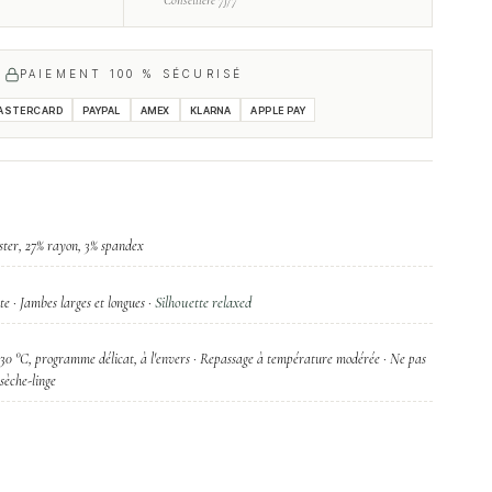
Conseillère 7j/7
PAIEMENT 100 % SÉCURISÉ
ASTERCARD
PAYPAL
AMEX
KLARNA
APPLE PAY
ster, 27% rayon, 3% spandex
Silhouette relaxed
te · Jambes larges et longues ·
30 °C, programme délicat, à l'envers · Repassage à température modérée · Ne pas
 sèche-linge
2