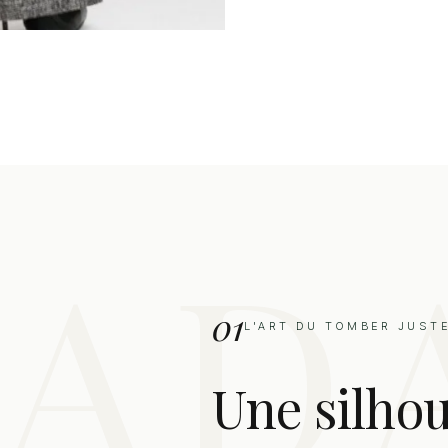
01
L'ART DU TOMBER JUST
Une silho