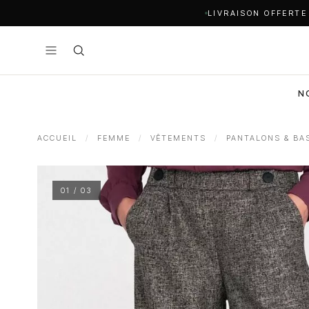
LIVRAISON OFFERTE
N
ACCUEIL
/
FEMME
/
VÊTEMENTS
/
PANTALONS & BA
01 / 03