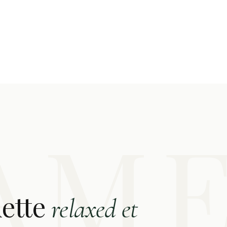
E
uette
relaxed et