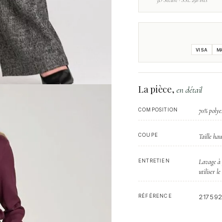
3D Secure · SSL 256 bits
VISA
M
La pièce,
en détail
COMPOSITION
70% polye
COUPE
Taille hau
ENTRETIEN
Lavage à 
utiliser le
RÉFÉRENCE
21759