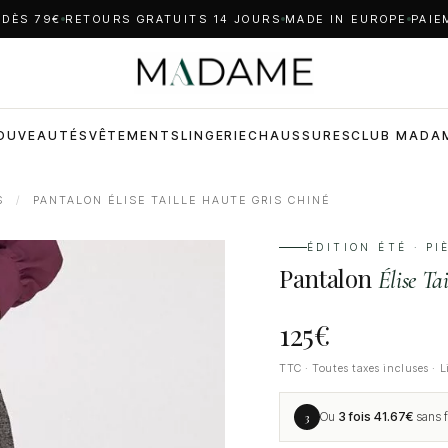
 DÈS 79€
RETOURS GRATUITS 14 JOURS
MADE IN EUROPE
PAIE
OUVEAUTÉS
VÊTEMENTS
LINGERIE
CHAUSSURES
CLUB MADA
S
/
PANTALON ÉLISE TAILLE HAUTE GRIS CHINÉ
ÉDITION ÉTÉ · P
Pantalon
Élise Ta
125
€
TTC · Toutes taxes incluses · L
3
Ou
3 fois
41.67
€
sans f