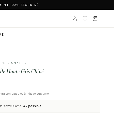
MENT 100% SÉCURISÉ
ME
IÈCE SIGNATURE
ille Haute Gris Chiné
ivraison calculée à l'étape suivante
rais avec Klarna ·
4× possible