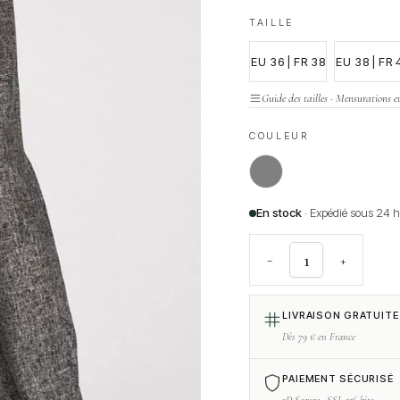
TAILLE
EU 36 | FR 38
EU 38 | FR 
Guide des tailles · Mensurations e
COULEUR
En stock
· Expédié sous 24 
−
+
LIVRAISON GRATUITE
Dès 79 € en France
PAIEMENT SÉCURISÉ