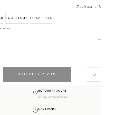
Choisir une taille
40
EU 40 | FR 42
EU 42 | FR 44
uropéennes
—
h
CHOISISSEZ VOS
OPTIONS
RETOUR 14 JOURS
Échange ou remboursement
SAV FRANCE