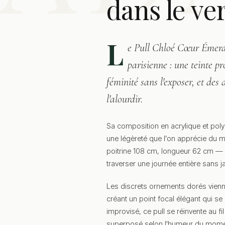
dans le ver
L
e Pull Chloé Cœur Émera
parisienne : une teinte p
féminité sans l'exposer, et des 
l'alourdir.
Sa composition en acrylique et pol
une légèreté que l'on apprécie du 
poitrine 108 cm, longueur 62 cm — 
traverser une journée entière sans ja
Les discrets ornements dorés vienne
créant un point focal élégant qui se
improvisé, ce pull se réinvente au f
superposé selon l'humeur du mome