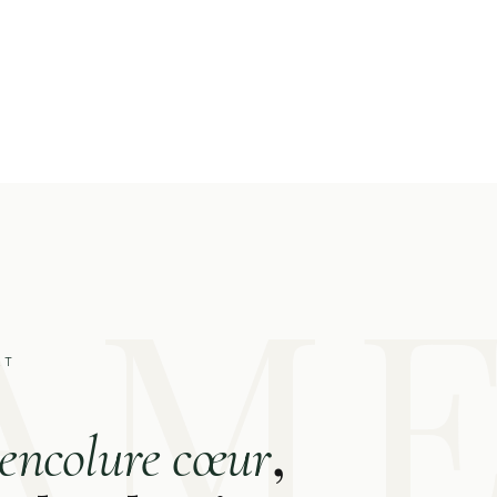
RT
,
encolure cœur