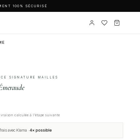
MENT 100% SÉCURISÉ
ME
IÈCE SIGNATURE MAILLES
Émeraude
ivraison calculée à l'étape suivante
rais avec Klarna ·
4× possible