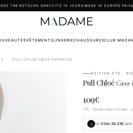
 DÈS 79€
RETOURS GRATUITS 14 JOURS
MADE IN EUROPE
PAIE
OUVEAUTÉS
VÊTEMENTS
LINGERIE
CHAUSSURES
CLUB MADA
TS
/
PULL CHLOÉ CŒUR ÉMERAUDE
ÉDITION ÉTÉ · P
Pull Chloé
Cœur 
109
€
TTC · Toutes taxes incluses · L
3
Ou
3 fois
36.33
€
sans f