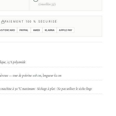
Conseillère 7j/7
PAIEMENT 100 % SÉCURISÉ
ASTERCARD
PAYPAL
AMEX
KLARNA
APPLE PAY
lique, 15 % polyamide
108 cm
éreuse — tour de poitrine
, longueur 62 cm
 machine à 30 °C maximum · Séchage à plat · Ne pas utiliser le sèche-linge
0