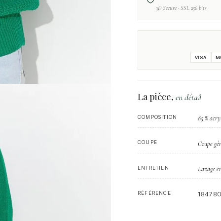
3D Secure · SSL 256 bits
VISA
M
La pièce,
en détail
COMPOSITION
85 % acry
COUPE
Coupe gén
ENTRETIEN
Lavage en
RÉFÉRENCE
18478