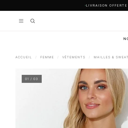
LIVRAISON OFFERTE
N
ACCUEIL
/
FEMME
/
VÊTEMENTS
/
MAILLES & SWEA
01 / 03