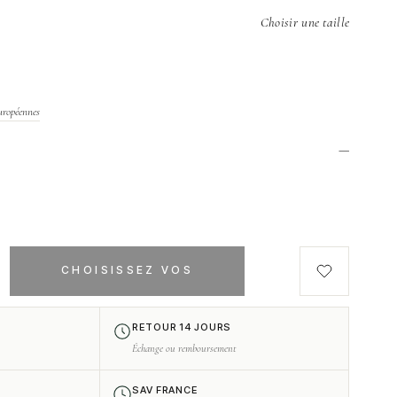
Choisir une taille
uropéennes
—
h
CHOISISSEZ VOS
OPTIONS
RETOUR 14 JOURS
Échange ou remboursement
SAV FRANCE