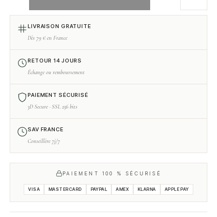
OPTIONS
LIVRAISON GRATUITE
Dès 79 € en France
RETOUR 14 JOURS
Échange ou remboursement
PAIEMENT SÉCURISÉ
3D Secure · SSL 256 bits
SAV FRANCE
Conseillère 7j/7
PAIEMENT 100 % SÉCURISÉ
VISA
MASTERCARD
PAYPAL
AMEX
KLARNA
APPLE PAY