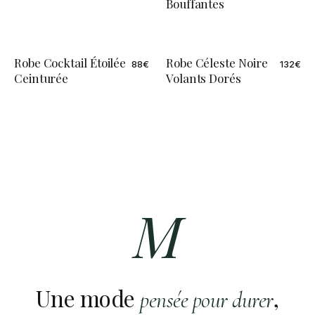
Bouffantes
Robe Cocktail Étoilée
Robe Céleste Noire
88
€
132
€
ÉDITION LIMITÉE
Ceinturée
Volants Dorés
M
Une mode
,
pensée pour durer