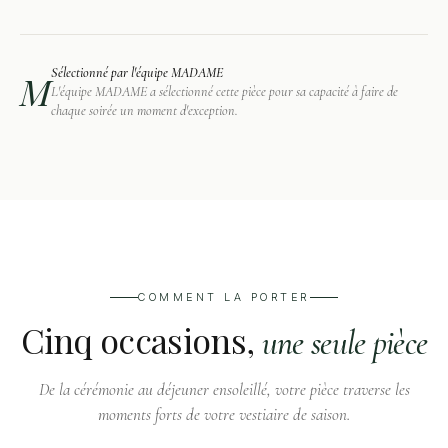
Sélectionné par l'équipe MADAME
M
L'équipe MADAME a sélectionné cette pièce pour sa capacité à faire de
chaque soirée un moment d'exception.
COMMENT LA PORTER
Cinq occasions,
une seule pièce
Première à
De la cérémonie au déjeuner ensoleillé, votre pièce traverse les
Cocktail privé
l'opéra
Réveillon
moments forts de votre vestiaire de saison.
Dîner de gala
Mariage du soir
Réception en appartement
Représentation et entracte au
Saint-Sylvestre et fêtes de fin