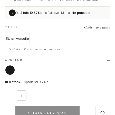
TTC · Toutes taxes incluses · Livraison calculée à l'étape suivante
3
Ou
3 fois
19.67
€
sans frais avec Klarna ·
4× possible
Choisir une taille
TAILLE
EU universelle
Guide des tailles · Mensurations européennes
—
COULEUR
En stock
· Expédié sous 24 h
−
+
CHOISISSEZ VOS