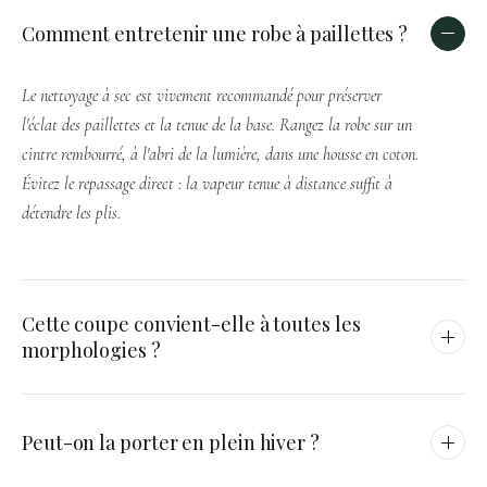
Comment entretenir une robe à paillettes ?
Le nettoyage à sec est vivement recommandé pour préserver
l'éclat des paillettes et la tenue de la base. Rangez la robe sur un
cintre rembourré, à l'abri de la lumière, dans une housse en coton.
Évitez le repassage direct : la vapeur tenue à distance suffit à
détendre les plis.
Cette coupe convient-elle à toutes les
morphologies ?
La silhouette crayon flatte particulièrement les morphologies en
H, X et 8 en soulignant la taille. Les manches cloche équilibrent
Peut-on la porter en plein hiver ?
les épaules étroites et adoucissent les bras. Pour une morphologie