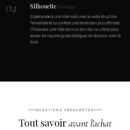
04
Silhouette
féminine
Superposée à une robe midi unie, la veste structure
l'ensemble et lui confère une dimension plus affirmée.
Choisissez une robe dans un ton clair ou crème pour
laisser les rayures grises dialoguer en douceur avec le
fond.
QUESTIONS FRÉQUENTES
Tout savoir
avant l'achat