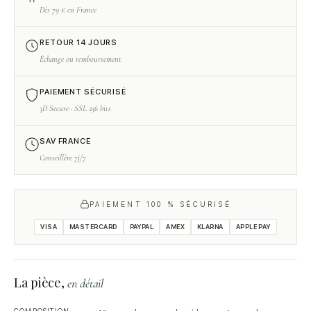
Dès 79 € en France
RETOUR 14 JOURS
Échange ou remboursement
PAIEMENT SÉCURISÉ
3D Secure · SSL 256 bits
SAV FRANCE
Conseillère 7j/7
PAIEMENT 100 % SÉCURISÉ
VISA
MASTERCARD
PAYPAL
AMEX
KLARNA
APPLE PAY
La pièce,
en détail
COMPOSITION