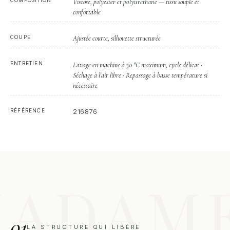
polyuréthane
Viscose, polyester et
— tissu souple et
confortable
COUPE
Ajustée courte, silhouette structurée
ENTRETIEN
30 °C
Lavage en machine à
maximum, cycle délicat ·
Séchage à l'air libre · Repassage à basse température si
nécessaire
RÉFÉRENCE
216876
01
LA STRUCTURE QUI LIBÈRE