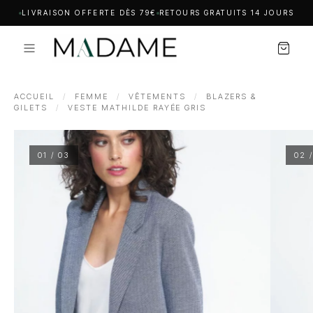
LIVRAISON OFFERTE DÈS 79€
RETOURS GRATUITS 14 JOURS
ACCUEIL
/
FEMME
/
VÊTEMENTS
/
BLAZERS &
GILETS
/
VESTE MATHILDE RAYÉE GRIS
01 / 03
02 