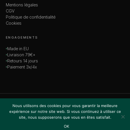
Mentions légales
CGV
Politique de confidentialité
Cookies
ENGAGEMENTS
Made in EU
Livraison 79€+
Retours 14 jours
Paiement 3x/4x
© 2026 MADAME — TOUS DROITS RÉSERVÉS
Nous utilisons des cookies pour vous garantir la meilleure
VISA · MASTERCARD · AMEX · PAYPAL
expérience sur notre site web. Si vous continuez à utiliser ce
site, nous supposerons que vous en êtes satisfait.
OK
Accueil
Boutique
Recherche
Favoris
Panier