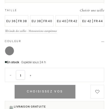
Choisir une taille
TAILLE
EU 36 | FR 38
EU 38 | FR 40
EU 40 | FR 42
EU 42 | FR 44
Guide des tailles · Mensurations européennes
—
COULEUR
En stock
· Expédié sous 24 h
−
+
CHOISISSEZ VOS
OPTIONS
LIVRAISON GRATUITE