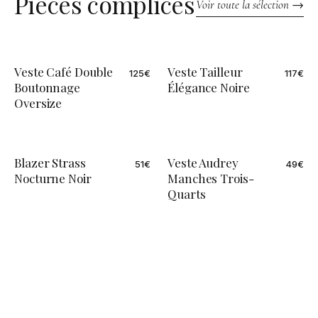
Pièces complices
Voir toute la sélection →
Veste Café Double
Veste Tailleur
125
€
117
€
Boutonnage
Élégance Noire
Oversize
Blazer Strass
Veste Audrey
51
€
49
€
Nocturne Noir
Manches Trois-
Quarts