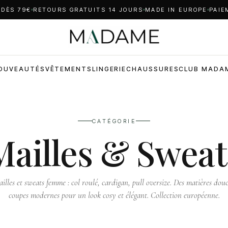
 DÈS 79€
RETOURS GRATUITS 14 JOURS
MADE IN EUROPE
PAIE
OUVEAUTÉS
VÊTEMENTS
LINGERIE
CHAUSSURES
CLUB MADA
CATÉGORIE
Mailles & Sweat
ailles et sweats femme : col roulé, cardigan, pull oversize. Des matières douc
coupes modernes pour un look cosy et élégant. Collection européenne.