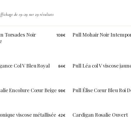
ffichage de 19–29 sur 29 résultats
n Torsades Noir
Pull Mohair Noir Intempo
108
€
ION LIMITÉE
ÉDITION LIMITÉE
e
égance Col V Bleu Royal
Pull Léa col V viscose jaun
84
€
salie Encolure Cœur Beige
Pull Élise Cœur Bleu Roi 
98
€
ronique viscose métallisée
Cardigan Rosalie Ouvert
42
€
ÉDITION LIMITÉE