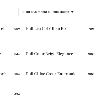
rel
Pull Léa Col V Bleu Roi
98
€
79
€
e
Pull Cœur Beige Élégance
84
€
98
€
Doré
Pull Chloé Cœur Émeraude
98
€
98
€
49
€