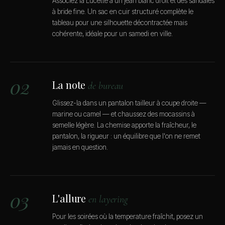
Associez la Lucette à un jean blanc droit et des sandales
à bride fine. Un sac en cuir structuré complète le
tableau pour une silhouette décontractée mais
cohérente, idéale pour un samedi en ville.
02
La note
de bureau
Glissez-la dans un pantalon tailleur à coupe droite —
marine ou camel — et chaussez des mocassins à
semelle légère. La chemise apporte la fraîcheur, le
pantalon, la rigueur : un équilibre que l'on ne remet
jamais en question.
03
L'allure
en layering
Pour les soirées où la temperature fraîchit, posez un