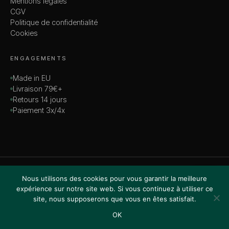
Mentions légales
CGV
Politique de confidentialité
Cookies
ENGAGEMENTS
Made in EU
Livraison 79€+
Retours 14 jours
Paiement 3x/4x
© 2026 MADAME — TOUS DROITS RÉSERVÉS
Nous utilisons des cookies pour vous garantir la meilleure
VISA · MASTERCARD · AMEX · PAYPAL
expérience sur notre site web. Si vous continuez à utiliser ce
site, nous supposerons que vous en êtes satisfait.
OK
Accueil
Boutique
Recherche
Favoris
Panier