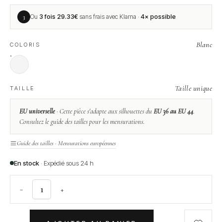
3
Ou
3 fois
29.33
€
sans frais avec Klarna ·
4× possible
Blanc
COLORIS
Taille unique
TAILLE
EU universelle
· Cette pièce s'adapte aux silhouettes du
EU 36 au EU 44
.
Consultez le guide des tailles pour les mensurations.
Guide des tailles · Mensurations européennes
En stock
· Expédié sous 24 h
−
+