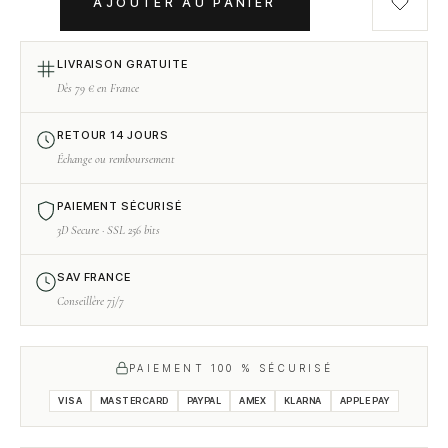
AJOUTER AU PANIER
LIVRAISON GRATUITE
Dès 79 € en France
RETOUR 14 JOURS
Échange ou remboursement
PAIEMENT SÉCURISÉ
3D Secure · SSL 256 bits
SAV FRANCE
Conseillère 7j/7
PAIEMENT 100 % SÉCURISÉ
VISA
MASTERCARD
PAYPAL
AMEX
KLARNA
APPLE PAY