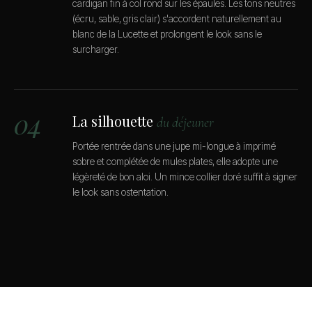
cardigan fin à col rond sur les épaules. Les tons neutres
(écru, sable, gris clair) s'accordent naturellement au
blanc de la Lucette et prolongent le look sans le
surcharger.
04
La silhouette
du déjeuner
Portée rentrée dans une jupe mi-longue à imprimé
sobre et complétée de mules plates, elle adopte une
légèreté de bon aloi. Un mince collier doré suffit à signer
le look sans ostentation.