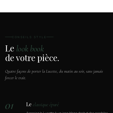
CONSEILS STYLE
Le
look book
de votre pièce.
Quatre façons de porter la Lucette, du matin au soir, sans jamais
forcer le trait.
01
Le
classique épuré