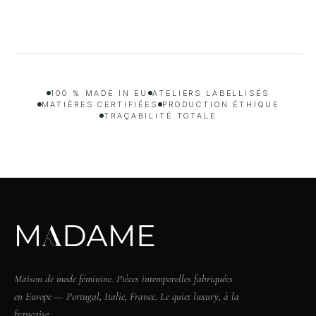
100 % MADE IN EU
ATELIERS LABELLISÉS
MATIÈRES CERTIFIÉES
PRODUCTION ÉTHIQUE
TRAÇABILITÉ TOTALE
Maison de mode féminine. Pièces intemporelles fabriquées
en Europe — Portugal, Italie, France. Le quiet luxury, à la
française.