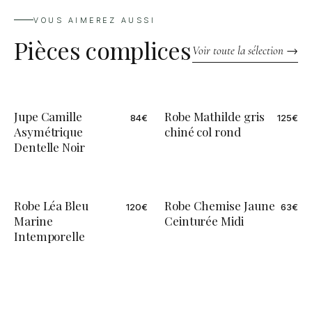
VOUS AIMEREZ AUSSI
Pièces complices
Voir toute la sélection →
Jupe Camille
Robe Mathilde gris
84
€
125
€
Asymétrique
chiné col rond
Dentelle Noir
Robe Léa Bleu
Robe Chemise Jaune
120
€
63
€
ÉDITION LIMITÉE
Marine
Ceinturée Midi
Intemporelle