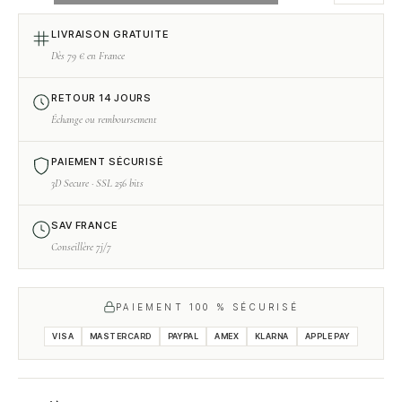
OPTIONS
LIVRAISON GRATUITE
Dès 79 € en France
RETOUR 14 JOURS
Échange ou remboursement
PAIEMENT SÉCURISÉ
3D Secure · SSL 256 bits
SAV FRANCE
Conseillère 7j/7
PAIEMENT 100 % SÉCURISÉ
VISA
MASTERCARD
PAYPAL
AMEX
KLARNA
APPLE PAY