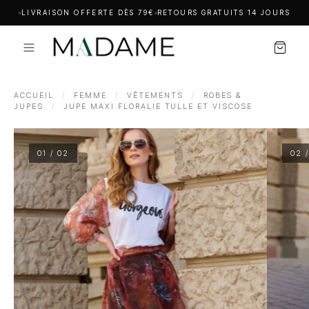
LIVRAISON OFFERTE DÈS 79€
RETOURS GRATUITS 14 JOURS
ACCUEIL
/
FEMME
/
VÊTEMENTS
/
ROBES &
JUPES
/
JUPE MAXI FLORALIE TULLE ET VISCOSE
01 / 02
02 