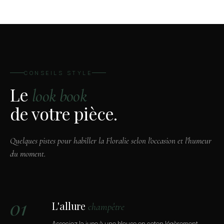
CONSEILS STYLE
Le
look book
de votre pièce.
Quelques pistes pour habiller la Floralie selon l'occasion et l'humeur
du moment.
01
L'allure
champêtre
Associez la jupe à une blouse en coton légèrement