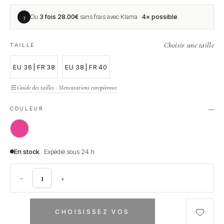
3
Ou
3 fois
28.00
€
sans frais avec Klarna ·
4× possible
Choisir une taille
TAILLE
EU 36 | FR 38
EU 38 | FR 40
Guide des tailles · Mensurations européennes
—
COULEUR
En stock
· Expédié sous 24 h
−
+
CHOISISSEZ VOS