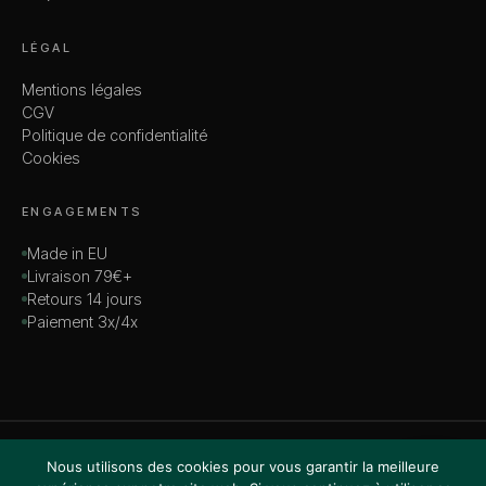
LÉGAL
Mentions légales
CGV
Politique de confidentialité
Cookies
ENGAGEMENTS
Made in EU
Livraison 79€+
Retours 14 jours
Paiement 3x/4x
© 2026 MADAME — TOUS DROITS RÉSERVÉS
Nous utilisons des cookies pour vous garantir la meilleure
VISA · MASTERCARD · AMEX · PAYPAL