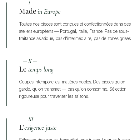
— I —
Made
in Europe
Toutes nos pièces sont conçues et confectionnées dans des
ateliers européens — Portugal, Italie, France. Pas de sous-
traitance asiatique, pas d'intermédiaire, pas de zones grises.
— II —
Le
temps long
Coupes intemporelles, matières nobles. Des pièces qu'on
garde, qu'on transmet — pas qu'on consomme. Sélection
rigoureuse pour traverser les saisons.
— III —
L'
exigence juste
Sélection rigoureuse, traçabilité, prix justes. Le quiet luxury