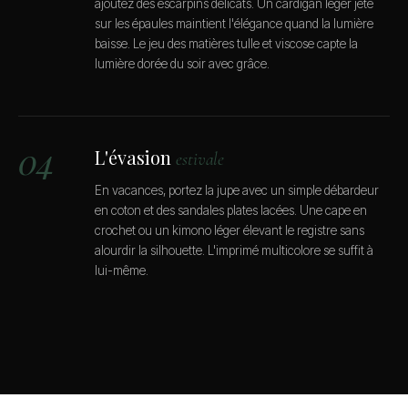
ajoutez des escarpins délicats. Un cardigan léger jeté
sur les épaules maintient l'élégance quand la lumière
baisse. Le jeu des matières tulle et viscose capte la
lumière dorée du soir avec grâce.
04
L'évasion
estivale
En vacances, portez la jupe avec un simple débardeur
en coton et des sandales plates lacées. Une cape en
crochet ou un kimono léger élevant le registre sans
alourdir la silhouette. L'imprimé multicolore se suffit à
lui-même.