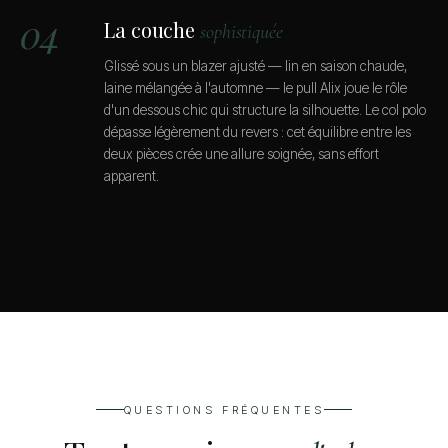
04
La couche
sophistiquée
Glissé sous un blazer ajusté — lin en saison chaude,
laine mélangée à l'automne — le pull Alix joue le rôle
d'un dessous chic qui structure la silhouette. Le col polo
dépasse légèrement du revers : cet équilibre entre les
deux pièces crée une allure soignée, sans effort
apparent.
QUESTIONS FRÉQUENTES