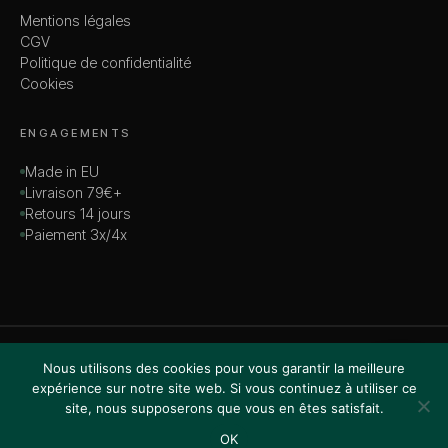
Mentions légales
CGV
Politique de confidentialité
Cookies
ENGAGEMENTS
Made in EU
Livraison 79€+
Retours 14 jours
Paiement 3x/4x
© 2026 MADAME — TOUS DROITS RÉSERVÉS
Nous utilisons des cookies pour vous garantir la meilleure
VISA · MASTERCARD · AMEX · PAYPAL
expérience sur notre site web. Si vous continuez à utiliser ce
site, nous supposerons que vous en êtes satisfait.
OK
Accueil
Boutique
Recherche
Favoris
Panier