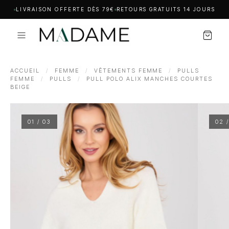
LIVRAISON OFFERTE DÈS 79€
RETOURS GRATUITS 14 JOURS
ACCUEIL
/
FEMME
/
VÊTEMENTS FEMME
/
PULLS
FEMME
/
PULLS
/
PULL POLO ALIX MANCHES COURTES
BEIGE
01 / 03
02 