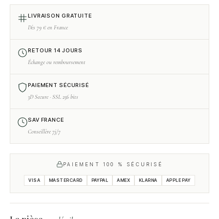
LIVRAISON GRATUITE
Dès 79 € en France
RETOUR 14 JOURS
Échange ou remboursement
PAIEMENT SÉCURISÉ
3D Secure · SSL 256 bits
SAV FRANCE
Conseillère 7j/7
PAIEMENT 100 % SÉCURISÉ
VISA
MASTERCARD
PAYPAL
AMEX
KLARNA
APPLE PAY