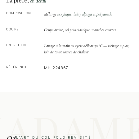
La pièce,
en détail
COMPOSITION
acrylique, baby alpaga et polyamide
Mélange
COUPE
Coupe droite, col polo classique, manches courtes
ENTRETIEN
Lavage à la main ou cycle délicat 30 °C — séchage à plat,
loin de toute source de chaleur
RÉFÉRENCE
MH-224867
01
L'ART DU COL POLO REVISITÉ