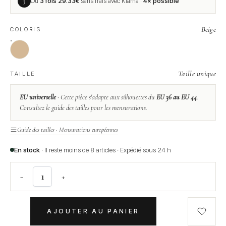
3
Ou
3 fois
29.33
€
sans frais avec Klarna ·
4× possible
Beige
COLORIS
Taille unique
TAILLE
EU universelle
· Cette pièce s'adapte aux silhouettes du
EU 36 au EU 44
.
Consultez le guide des tailles pour les mensurations.
Guide des tailles · Mensurations européennes
En stock
· Il reste moins de 8 articles · Expédié sous 24 h
−
+
AJOUTER AU PANIER