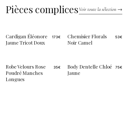
Pièces complices
Voir toute la sélection →
Cardigan Éléonore
Chemisier Florals
173
€
53
€
ÉDITION LIMITÉE
ÉDITION LIMITÉE
Jaune Tricot Doux
Noir Camel
Robe Velours Rose
Body Dentelle Chloé
35
€
75
€
Poudré Manches
Jaune
Longues