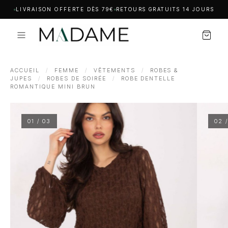
LIVRAISON OFFERTE DÈS 79€
RETOURS GRATUITS 14 JOURS
ACCUEIL
/
FEMME
/
VÊTEMENTS
/
ROBES &
JUPES
/
ROBES DE SOIRÉE
/
ROBE DENTELLE
ROMANTIQUE MINI BRUN
01 / 03
02 