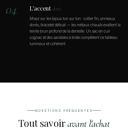
04
L'accent
doré
Misez sur les bijoux ton sur ton : collier fin, anneaux
dorés, bracelet délicat — les métaux chauds exaltent la
teinte brun profond de la dentelle. Un sac en cuir
cognac et des sandales à bride complètent ce tableau
lumineux et cohérent.
QUESTIONS FRÉQUENTES
Tout savoir
avant l'achat