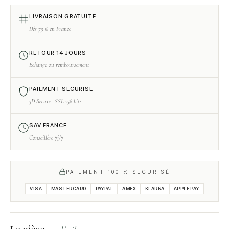
LIVRAISON GRATUITE
Dès 79 € en France
RETOUR 14 JOURS
Échange ou remboursement
PAIEMENT SÉCURISÉ
3D Secure · SSL 256 bits
SAV FRANCE
Conseillère 7j/7
PAIEMENT 100 % SÉCURISÉ
VISA
MASTERCARD
PAYPAL
AMEX
KLARNA
APPLE PAY