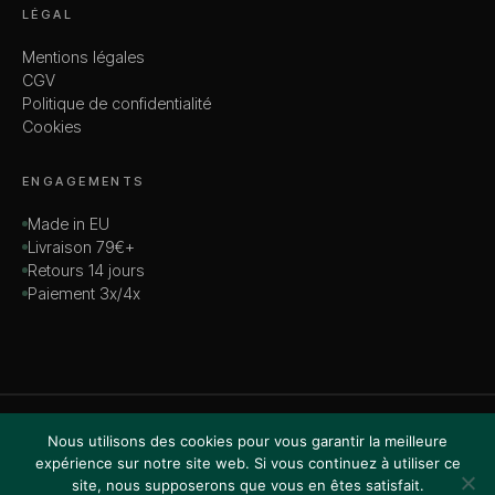
LÉGAL
Mentions légales
CGV
Politique de confidentialité
Cookies
ENGAGEMENTS
Made in EU
Livraison 79€+
Retours 14 jours
Paiement 3x/4x
© 2026 MADAME — TOUS DROITS RÉSERVÉS
Nous utilisons des cookies pour vous garantir la meilleure
VISA · MASTERCARD · AMEX · PAYPAL
expérience sur notre site web. Si vous continuez à utiliser ce
site, nous supposerons que vous en êtes satisfait.