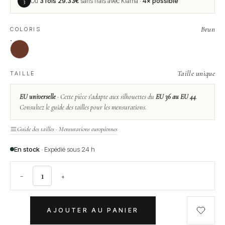
3
Ou
3 fois
29.33
€
sans frais avec Klarna ·
4× possible
Brun
COLORIS
Taille unique
TAILLE
EU universelle
· Cette pièce s'adapte aux silhouettes du
EU 36 au EU 44
.
Consultez le guide des tailles pour les mensurations.
Guide des tailles · Mensurations européennes
En stock
· Expédié sous 24 h
−
+
AJOUTER AU PANIER