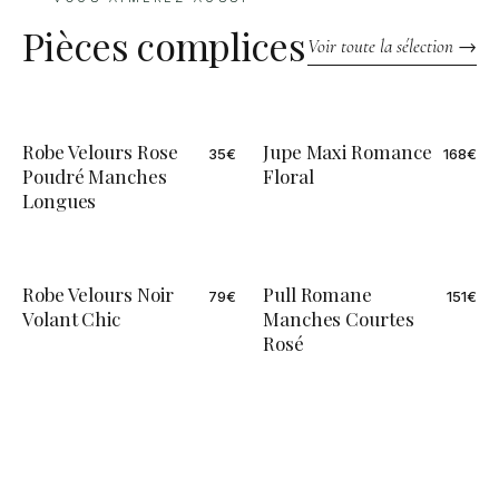
Pièces complices
Voir toute la sélection →
Robe Velours Rose
Jupe Maxi Romance
35
€
168
€
Poudré Manches
Floral
Longues
Robe Velours Noir
Pull Romane
79
€
151
€
ÉDITION LIMITÉE
Volant Chic
Manches Courtes
Rosé