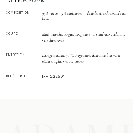
La pièce,
en détail
COMPOSITION
95 % viscose · 5 % élasthanne — dentelle stretch, doublée au
buste
COUPE
Mini · manches longues bouffantes · plis latéraux sculptants
· encolure ronde
ENTRETIEN
Lavage machine 30 °C programme délicat ou à la main ·
séchage à plat · ne pas essorer
RÉFÉRENCE
MH-222591